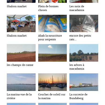
Plein de bonnes
Les noix de
Shalom market
choses
macadamia
Shalom market
Ahah la nourriture
encore des petits
pour serpents
rats...
les champs de canne
les arbres à
macadamia
La marina vue de la
Coucher de soleil sur
La sucrerie de
rivière
la marina
Bundaberg