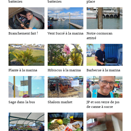
batteries
batteries
place
Branchement fait !
Vent Sucré à la marina
Notre cormoran
attitré
Plante à la marina
Hibiscus à la marina
Barbecue à la marina
Sage dans la bus
Shalom market
JP et son verre de jus
de canne à sucre