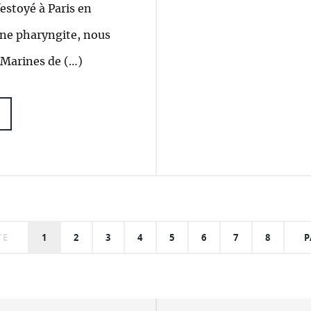
festoyé à Paris en
ine pharyngite, nous
 Marines de (…)
TE
1
2
3
4
5
6
7
8
P