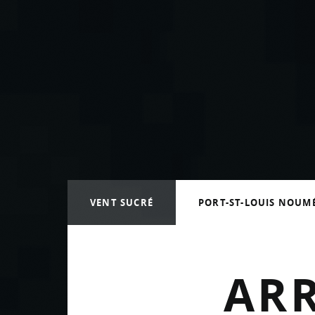
Vava’u aux Tonga
Trajet Port St Louis vers Noumé
Arrivée à Nouméa
VENT SUCRÉ
PORT-ST-LOUIS NOUM
AR