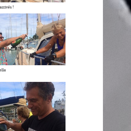
arrivés !
ella